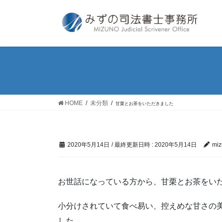
コ
ナ
ン
ビ
テ
ゲ
ン
ー
ツ
シ
へ
ョ
ス
ン
キ
に
ッ
移
HOME
未分類
甘栗とお茶をいただきました
プ
動
2020年5月14日
/ 最終更新日時 :
2020年5月14日
miz
お世話になっている方から、甘栗とお茶をい
小分けされていて食べ易い、控えめな甘さの
した。