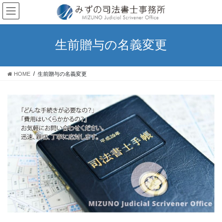
コ
ナ
ン
ビ
テ
ゲ
ン
ー
生前贈与の名義変更
ツ
シ
へ
ョ
ス
ン
HOME
生前贈与の名義変更
キ
に
ッ
移
プ
動